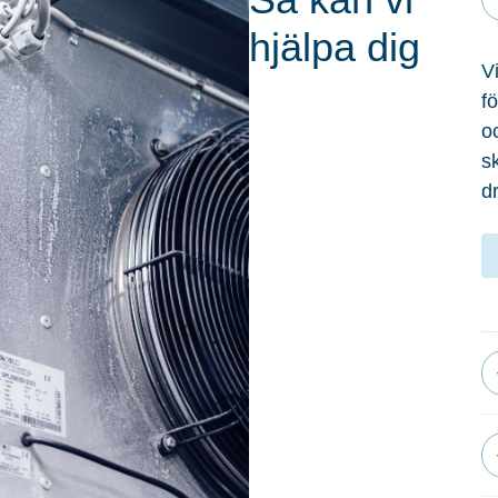
hjälpa dig
Vi
fö
o
s
dr