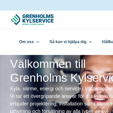
Om oss
Så kan vi hjälpa dig
Hållb
Välkommen till
Grenholms Kylservi
Kyla, värme, energi och service i Västerbott
Vi tar ett övergripande ansvar för ditt kyltekn
erbjuder projektering, installation samt servi
uthyrning och försäljning av alla typer av kyl-,