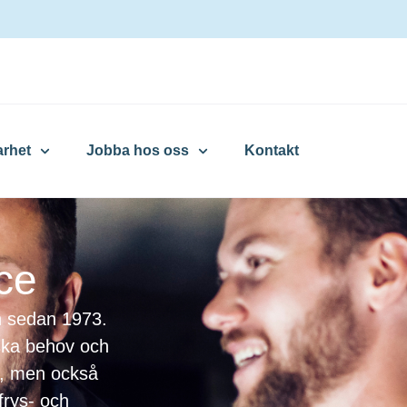
arhet
Jobba hos oss
Kontakt
ce
en sedan 1973.
iska behov och
ce, men också
 frys- och