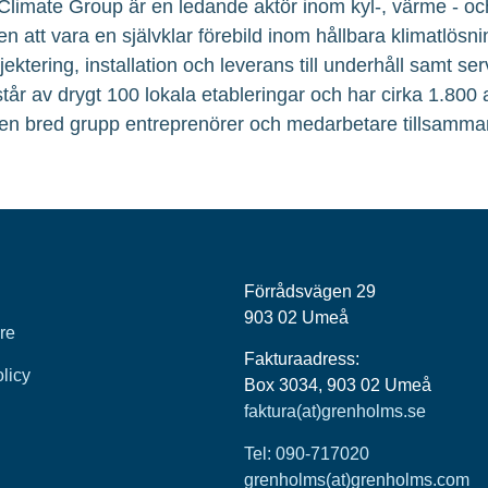
Climate Group är en ledande aktör inom kyl-, värme - och
en att vara en självklar förebild inom hållbara klimatlösni
ojektering, installation och leverans till underhåll samt 
tår av drygt 100 lokala etableringar och har cirka 1.800
en bred grupp entreprenörer och medarbetare tillsamma
Förrådsvägen 29
903 02 Umeå
re
Fakturaadress:
olicy
Box 3034, 903 02 Umeå
faktura(at)grenholms.se
Tel: 090-717020
grenholms(at)grenholms.com