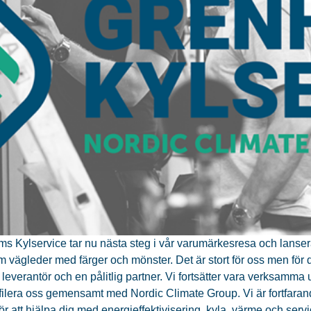
s Kylservice tar nu nästa steg i vår varumärkesresa och lanserar 
om vägleder med färger och mönster. Det är stort för oss men fö
leverantör och en pålitlig partner. Vi fortsätter vara verksamma 
filera oss gemensamt med Nordic Climate Group. Vi är fortfar
för att hjälpa dig med energieffektivisering, kyla, värme och servi