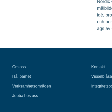
Nordic 
målbild
idé, pr
och bes
ägs av 
Om oss
Kontakt
Hållbarhet
Visselblåsa
Verksamhetsområden
Integritetsp
Jobba hos oss