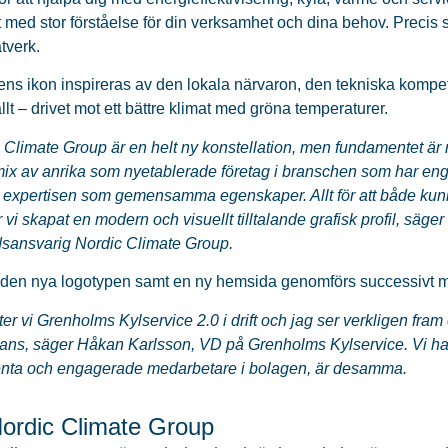
 med stor förståelse för din verksamhet och dina behov. Precis 
tverk.
ns ikon inspireras av den lokala närvaron, den tekniska komp
allt – drivet mot ett bättre klimat med gröna temperaturer.
 Climate Group är en helt ny konstellation, men fundamentet är 
mix av anrika som nyetablerade företag i branschen som har e
 expertisen som gemensamma egenskaper. Allt för att både kunna
r vi skapat en modern och visuellt tilltalande grafisk profil, säge
sansvarig Nordic Climate Group.
ll den nya logotypen samt en ny hemsida genomförs successivt m
ter vi Grenholms Kylservice 2.0 i drift och jag ser verkligen fra
ans, säger Håkan Karlsson, VD på Grenholms Kylservice. Vi ha
nta och engagerade medarbetare i bolagen, är desamma.
rdic Climate Group