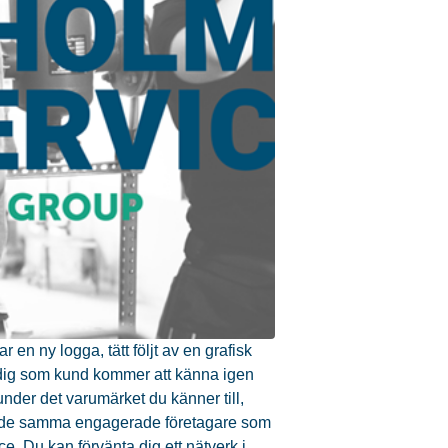
en ny logga, tätt följt av en grafisk
r dig som kund kommer att känna igen
under det varumärket du känner till,
ande samma engagerade företagare som
ce. Du kan förvänta dig ett nätverk i