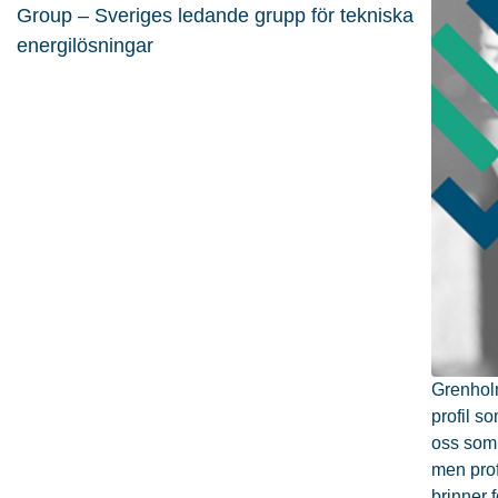
Group – Sveriges ledande grupp för tekniska
energilösningar
Grenholm
profil s
oss som 
men pro
brinner 