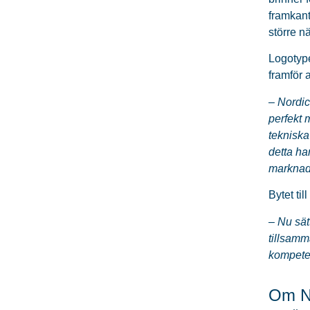
framkant
större nä
Logotype
framför 
– Nordic
perfekt 
tekniska
detta ha
marknad
Bytet ti
– Nu sät
tillsamm
kompete
Om No