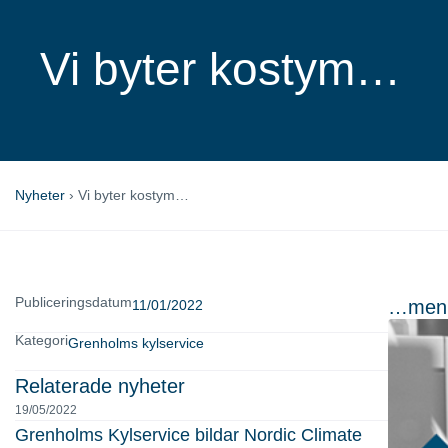
Vi byter kostym…
Nyheter
›
Vi byter kostym…
Publiceringsdatum
…men 
11/01/2022
Kategori
Grenholms kylservice
Relaterade nyheter
19/05/2022
Grenholms Kylservice bildar Nordic Climate